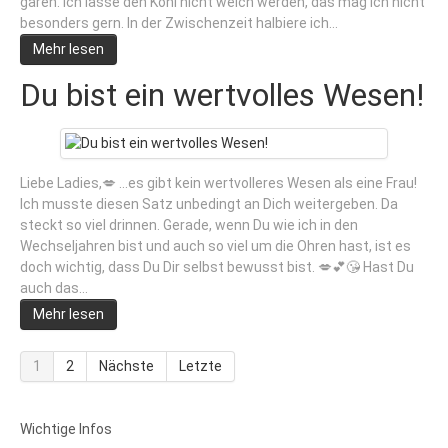
garen. Ich lasse den Kohl nicht weich werden, das mag ich nicht
besonders gern. In der Zwischenzeit halbiere ich…
Mehr lesen
Du bist ein wertvolles Wesen!
Liebe Ladies,💋 …es gibt kein wertvolleres Wesen als eine Frau!
Ich musste diesen Satz unbedingt an Dich weitergeben. Da
steckt so viel drinnen. Gerade, wenn Du wie ich in den
Wechseljahren bist und auch so viel um die Ohren hast, ist es
doch wichtig, dass Du Dir selbst bewusst bist. 💋💕😘 Hast Du
auch das…
Mehr lesen
1
2
Nächste
Letzte
Wichtige Infos