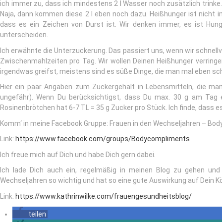
ich immer zu, dass ich mindestens 2 l Wasser noch zusätzlich trinke
Naja, dann kommen diese 2 l eben noch dazu. Heißhunger ist nicht 
dass es ein Zeichen von Durst ist. Wir denken immer, es ist Hun
unterscheiden.
Ich erwähnte die Unterzuckerung. Das passiert uns, wenn wir schnell
Zwischenmahlzeiten pro Tag. Wir wollen Deinen Heißhunger verringern
irgendwas greifst, meistens sind es süße Dinge, die man mal eben sch
Hier ein paar Angaben zum Zuckergehalt in Lebensmitteln, die man
ungefähr). Wenn Du berücksichtigst, dass Du max. 30 g am Tag e
Rosinenbrötchen hat 6-7 TL = 35 g Zucker pro Stück. Ich finde, dass es
Komm‘ in meine Facebook Gruppe: Frauen in den Wechseljahren – Body
Link:
https://www.facebook.com/groups/Bodycompliments
Ich freue mich auf Dich und habe Dich gern dabei.
Ich lade Dich auch ein, regelmäßig in meinen Blog zu gehen und
Wechseljahren so wichtig und hat so eine gute Auswirkung auf Dein K
Link:
https://www.kathrinwilke.com/frauengesundheitsblog/
teilen