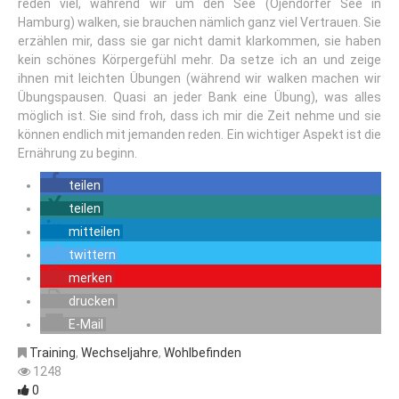
reden viel, während wir um den See (Öjendorfer See in
Hamburg) walken, sie brauchen nämlich ganz viel Vertrauen. Sie
erzählen mir, dass sie gar nicht damit klarkommen, sie haben
kein schönes Körpergefühl mehr. Da setze ich an und zeige
ihnen mit leichten Übungen (während wir walken machen wir
Übungspausen. Quasi an jeder Bank eine Übung), was alles
möglich ist. Sie sind froh, dass ich mir die Zeit nehme und sie
können endlich mit jemanden reden. Ein wichtiger Aspekt ist die
Ernährung zu beginn.
teilen
teilen
mitteilen
twittern
merken
drucken
E-Mail
Training
,
Wechseljahre
,
Wohlbefinden
1248
0