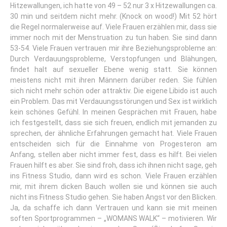
Hitzewallungen, ich hatte von 49 – 52 nur 3 x Hitzewallungen ca.
30 min und seitdem nicht mehr. (Knock on wood!) Mit 52 hört
die Regel normalerweise auf. Viele Frauen erzählen mir, dass sie
immer noch mit der Menstruation zu tun haben. Sie sind dann
53-54. Viele Frauen vertrauen mir ihre Beziehungsprobleme an:
Durch Verdauungsprobleme, Verstopfungen und Blähungen,
findet halt auf sexueller Ebene wenig statt. Sie können
meistens nicht mit ihren Männern darüber reden. Sie fühlen
sich nicht mehr schön oder attraktiv. Die eigene Libido ist auch
ein Problem. Das mit Verdauungsstörungen und Sex ist wirklich
kein schönes Gefühl. In meinen Gesprächen mit Frauen, habe
ich festgestellt, dass sie sich freuen, endlich mit jemanden zu
sprechen, der ähnliche Erfahrungen gemacht hat. Viele Frauen
entscheiden sich für die Einnahme von Progesteron am
Anfang, stellen aber nicht immer fest, dass es hilft. Bei vielen
Frauen hilft es aber. Sie sind froh, dass ich ihnen nicht sage, geh
ins Fitness Studio, dann wird es schon. Viele Frauen erzählen
mir, mit ihrem dicken Bauch wollen sie und können sie auch
nicht ins Fitness Studio gehen. Sie haben Angst vor den Blicken.
Ja, da schaffe ich dann Vertrauen und kann sie mit meinen
soften Sportprogrammen – „WOMANS WALK“ – motivieren. Wir