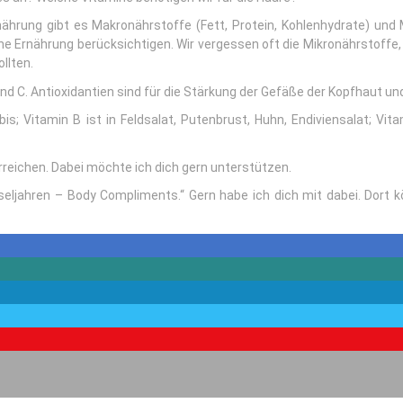
rnährung gibt es Makronährstoffe (Fett, Protein, Kohlenhydrate) und
ne Ernährung berücksichtigen. Wir vergessen oft die Mikronährstoffe, d
llten.
 und C. Antioxidantien sind für die Stärkung der Gefäße der Kopfhaut un
bis; Vitamin B ist in Feldsalat, Putenbrust, Huhn, Endiviensalat; Vita
erreichen. Dabei möchte ich dich gern unterstützen.
jahren – Body Compliments.“ Gern habe ich dich mit dabei. Dort k