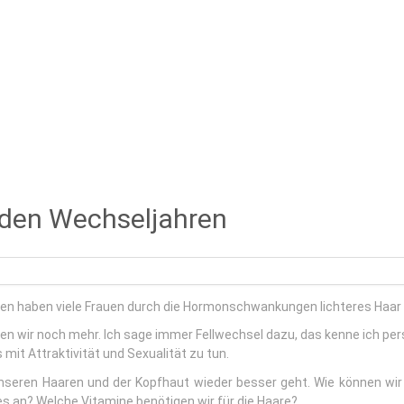
n den Wechseljahren
ren haben viele Frauen durch die Hormonschwankungen lichteres Haar 
en wir noch mehr. Ich sage immer Fellwechsel dazu, das kenne ich per
it Attraktivität und Sexualität zu tun.
unseren Haaren und der Kopfhaut wieder besser geht. Wie können wi
s an? Welche Vitamine benötigen wir für die Haare?