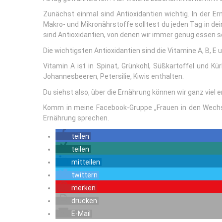
Zunächst einmal sind Antioxidantien wichtig. In der E
Makro- und Mikronährstoffe solltest du jeden Tag in dei
sind Antioxidantien, von denen wir immer genug essen so
Die wichtigsten Antioxidantien sind die Vitamine A, B, E
Vitamin A ist in Spinat, Grünkohl, Süßkartoffel und Kür
Johannesbeeren, Petersilie, Kiwis enthalten.
Du siehst also, über die Ernährung können wir ganz viel 
Komm in meine Facebook-Gruppe „Frauen in den Wechsel
Ernährung sprechen.
teilen
teilen
mitteilen
twittern
merken
drucken
E-Mail