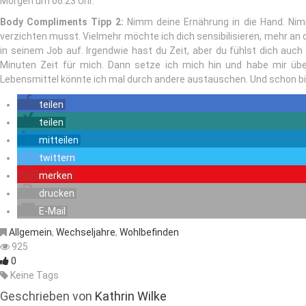
Morgen um 06:23 Uhr.
Body Compliments Tipp 2:
Nimm deine Ernährung in die Hand. Nimm
verzichten musst. Vielmehr möchte ich dich sensibilisieren, mehr an 
in seinem Job auf. Irgendwie hast du Zeit, aber du fühlst dich auc
Minuten Zeit für mich. Dann setze ich mich hin und habe mir übe
Lebensmittel könnte ich mal durch andere austauschen. Und schon bi
teilen
teilen
mitteilen
twittern
merken
drucken
E-Mail
Allgemein
,
Wechseljahre
,
Wohlbefinden
925
0
Keine Tags
Geschrieben von
Kathrin Wilke