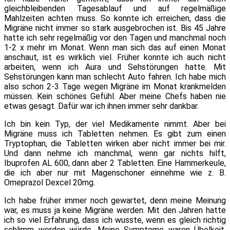
gleichbleibenden Tagesablauf und auf regelmäßige
Mahlzeiten achten muss. So konnte ich erreichen, dass die
Migräne nicht immer so stark ausgebrochen ist. Bis 45 Jahre
hatte ich sehr regelmäßig vor den Tagen und manchmal noch
1-2 x mehr im Monat. Wenn man sich das auf einen Monat
anschaut, ist es wirklich viel. Früher konnte ich auch nicht
arbeiten, wenn ich Aura und Sehstörungen hatte. Mit
Sehstörungen kann man schlecht Auto fahren. Ich habe mich
also schon 2-3 Tage wegen Migräne im Monat krankmelden
müssen. Kein schönes Gefühl. Aber meine Chefs haben nie
etwas gesagt. Dafür war ich ihnen immer sehr dankbar.
Ich bin kein Typ, der viel Medikamente nimmt. Aber bei
Migräne muss ich Tabletten nehmen. Es gibt zum einen
Tryptophan, die Tabletten wirken aber nicht immer bei mir.
Und dann nehme ich manchmal, wenn gar nichts hilft,
Ibuprofen AL 600, dann aber 2 Tabletten. Eine Hammerkeule,
die ich aber nur mit Magenschoner einnehme wie z. B.
Omeprazol Dexcel 20mg.
Ich habe früher immer noch gewartet, denn meine Meinung
war, es muss ja keine Migräne werden. Mit den Jahren hatte
ich so viel Erfahrung, dass ich wusste, wenn es gleich richtig
schlimm werden würde. Meine Symptome waren Übelkeit,