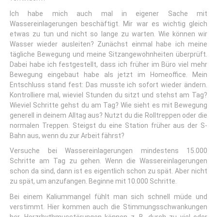
Ich habe mich auch mal in eigener Sache mit
Wassereinlagerungen beschäftigt. Mir war es wichtig gleich
etwas zu tun und nicht so lange zu warten. Wie können wir
Wasser wieder ausleiten? Zunächst einmal habe ich meine
tägliche Bewegung und meine Sitzangewohnheiten überprüft.
Dabei habe ich festgestellt, dass ich früher im Büro viel mehr
Bewegung eingebaut habe als jetzt im Homeoffice. Mein
Entschluss stand fest: Das musste ich sofort wieder ändern.
Kontrolliere mal, wieviel Stunden du sitzt und stehst am Tag?
Wieviel Schritte gehst du am Tag? Wie sieht es mit Bewegung
generell in deinem Alltag aus? Nutzt du die Rolltreppen oder die
normalen Treppen. Steigst du eine Station früher aus der S-
Bahn aus, wenn du zur Arbeit fährst?
Versuche bei Wassereinlagerungen mindestens 15.000
Schritte am Tag zu gehen. Wenn die Wassereinlagerungen
schon da sind, dann ist es eigentlich schon zu spät. Aber nicht
zu spät, um anzufangen. Beginne mit 10.000 Schritte.
Bei einem Kaliummangel fühlt man sich schnell müde und
verstimmt. Hier kommen auch die Stimmungsschwankungen
her. Herzrhythmusstörungen können z. B. durch zu viel oder